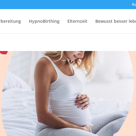
Ko
rbereitung
HypnoBirthing
Elternzeit
Bewusst besser leb