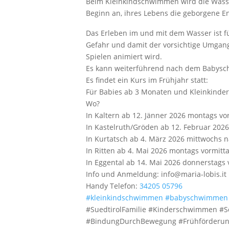
Beim Kleinkindschwimmen wird die Wasser
Beginn an, ihres Lebens die geborgene E
Das Erleben im und mit dem Wasser ist f
Gefahr und damit der vorsichtige Umgan
Spielen animiert wird.
Es kann weiterführend nach dem Babysc
Es findet ein Kurs im Frühjahr statt:
Für Babies ab 3 Monaten und Kleinkinder 
Wo?
In Kaltern ab 12. Jänner 2026 montags vor
In Kastelruth/Gröden ab 12. Februar 2026
In Kurtatsch ab 4. März 2026 mittwochs n
In Ritten ab 4. Mai 2026 montags vormitta
In Eggental ab 14. Mai 2026 donnerstags 
Info und Anmeldung: info@maria-lobis.it
Handy
Telefon:
34205 05796
#kleinkindschwimmen
#babyschwimmen
#SuedtirolFamilie #Kinderschwimmen #
#BindungDurchBewegung #Frühförderun