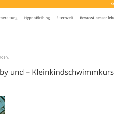
Ko
rbereitung
HypnoBirthing
Elternzeit
Bewusst besser leb
unden.
y und – Kleinkindschwimmkurse