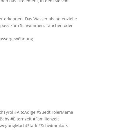
eben das Urelement, in dem sie von
r erkennen. Das Wasser als potenzielle
d Spass zum Schwimmen, Tauchen oder
Wassergewöhnung.
thTyrol #AltoAdige #SuedtirolerMama
y #Elternzeit #Familienzeit
BewegungMachtStark #Schwimmkurs