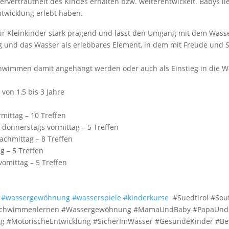
vertrautheit des Kindes erhalten bzw. weiterentwickelt. Babys li
ntwicklung erlebt haben.
ür Kleinkinder stark prägend und lässt den Umgang mit dem Wasse
g und das Wasser als erlebbares Element, in dem mit Freude un
hwimmen damit angehängt werden oder auch als Einstieg in die 
von 1,5 bis 3 Jahre
mittag – 10 Treffen
 donnerstags vormittag – 5 Treffen
achmittag – 8 Treffen
g – 5 Treffen
vomittag – 5 Treffen
#wassergewöhnung
#wasserspiele
#kinderkurse
#Suedtirol #Sou
Schwimmenlernen #Wassergewöhnung #MamaUndBaby #PapaUndBab
g #MotorischeEntwicklung #SicherImWasser #GesundeKinder #