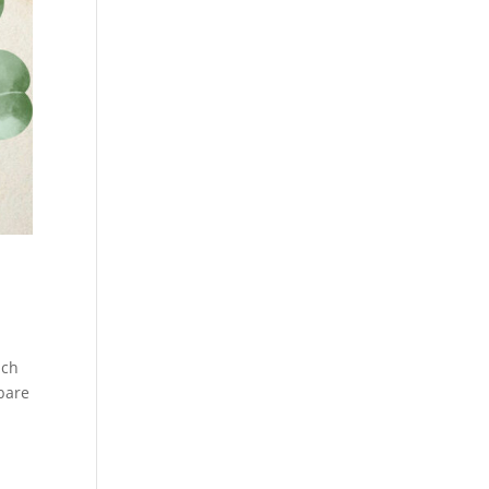
ich
bare