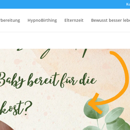
Ko
rbereitung
HypnoBirthing
Elternzeit
Bewusst besser leb