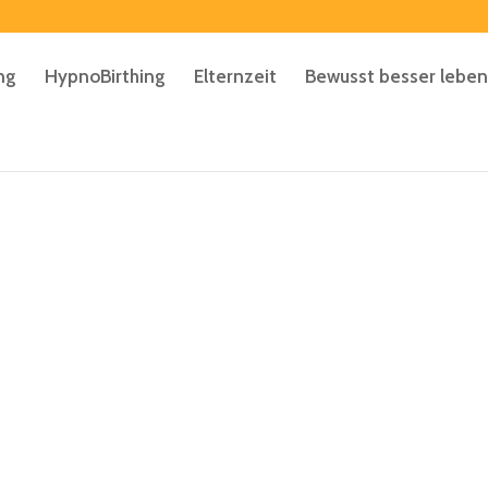
ng
HypnoBirthing
Elternzeit
Bewusst besser leben
en