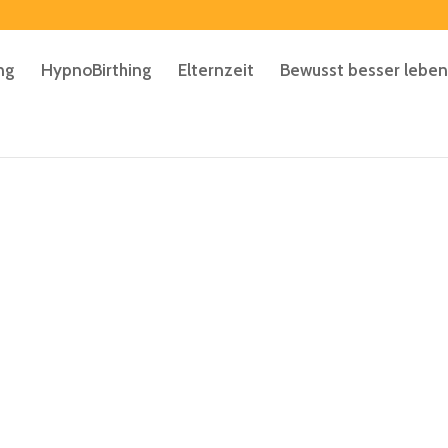
ng
HypnoBirthing
Elternzeit
Bewusst besser leben
en