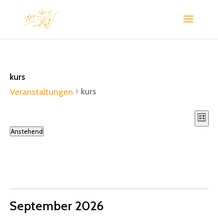
kurs
kurs
Veranstaltungen
Ans
Ve
Liste
An
Nav
Veranstaltungen
Anstehend
Na
Datum
wählen.
September 2026