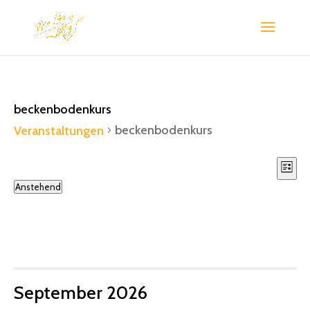
beckenbodenkurs
beckenbodenkurs
Veranstaltungen
Ans
Ve
Liste
An
Nav
Veranstaltungen
Anstehend
Na
Datum
wählen.
September 2026