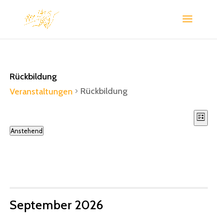
Rückbildung
Rückbildung
Veranstaltungen
Ans
Ve
Liste
An
Nav
Veranstaltungen
Anstehend
Na
Datum
wählen.
September 2026