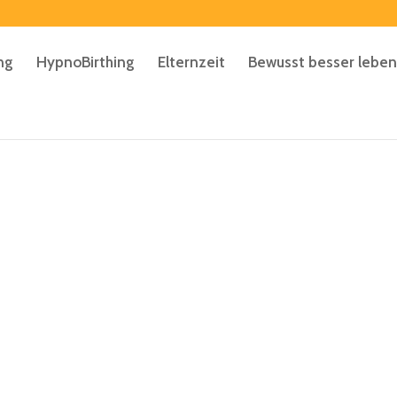
ng
HypnoBirthing
Elternzeit
Bewusst besser leben
en