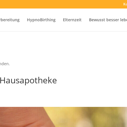
Ko
rbereitung
HypnoBirthing
Elternzeit
Bewusst besser leb
unden.
e Hausapotheke