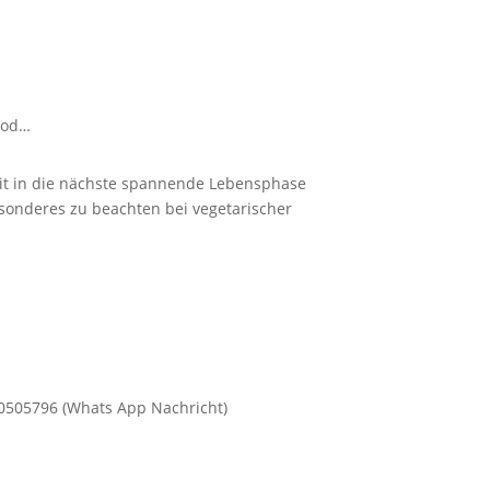
 Jod…
eit in die nächste spannende Lebensphase
esonderes zu beachten bei vegetarischer
0505796 (Whats App Nachricht)