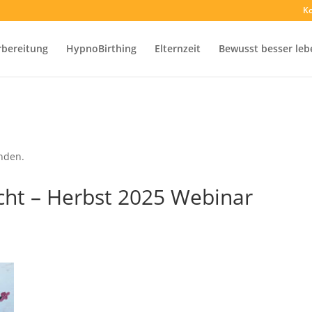
Ko
rbereitung
HypnoBirthing
Elternzeit
Bewusst besser leb
unden.
cht – Herbst 2025 Webinar