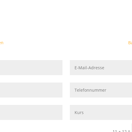
en
B
=
11 + 12